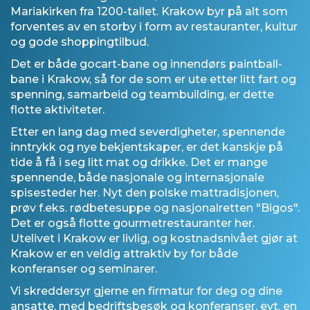
Mariakirken fra 1200-tallet. Krakow byr på alt som
forventes av en storby i form av restauranter, kultur
og gode shoppingtilbud.
Det er både gocart-bane og innendørs paintball-
bane i Krakow, så for de som er ute etter litt fart og
spenning, samarbeid og teambuilding, er dette
flotte aktiviteter.
Etter en lang dag med severdigheter, spennende
inntrykk og nye bekjentskaper, er det kanskje på
tide å få i seg litt mat og drikke. Det er mange
spennende, både nasjonale og internasjonale
spisesteder her. Nyt den polske mattradisjonen,
prøv f.eks. rødbetesuppe og nasjonalretten "Bigos".
Det er også flotte gourmetrestauranter her.
Utelivet i Krakow er livlig, og kostnadsnivået gjør at
Krakow er en veldig attraktiv by for både
konferanser og seminarer.
Vi skreddersyr gjerne en firmatur for deg og dine
ansatte, med bedriftsbesøk og konferanser, evt. en