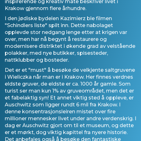
inspirerende og kreativ måte beskriver livet i
Krakow gjennom flere århundre.
I den jødiske bydelen Kazimierz ble filmen
"Schindlers liste" spilt inn. Dette nabolaget
opplevde stor nedgang lenge etter at krigen var
over, men har nå begynt å restaurere og
modernisere distriktet i økende grad av velstående
polakker, med nye butikker, spisesteder,
nattklubber og bosteder.
Det er et "must" å besøke de velkjente saltgruvene
i Wieliczka når man er i Krakow. Her finnes verdnes
eldste gruver, de eldste er ca. 1000 år gamle. Som
turist ser man kun 1% av gruveområdet, men det er
et fabelaktig syn! Et annet viktig sted å oppleve, er
Auschwitz som ligger rundt 6 mil fra Krakow. I
denne konsentrasjonsleiren mistet over fire
millioner mennesker livet under andre verdenskrig. I
dag er Auschwitz gjort om til et museum, og dette
er et mørkt, dog viktig kapittel fra nyere historie.
Det anbefales også å besøke den fantastiske