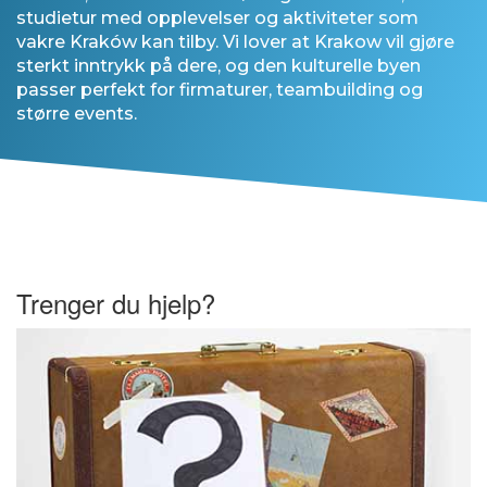
studietur med opplevelser og aktiviteter som
vakre Kraków kan tilby. Vi lover at Krakow vil gjøre
sterkt inntrykk på dere, og den kulturelle byen
passer perfekt for firmaturer, teambuilding og
større events.
Trenger du hjelp?