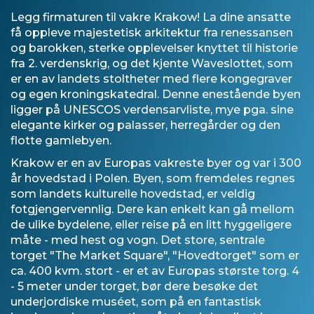
Legg firmaturen til vakre Krakow! La dine ansatte
få oppleve majestetisk arkitektur fra renessansen
og barokken, sterke opplevelser knyttet til historie
fra 2. verdenskrig, og det kjente Waveslottet, som
er en av landets stoltheter med flere kongegraver
og egen kroningskatedral. Denne enestående byen
ligger på UNESCOS verdensarvliste, mye pga. sine
elegante kirker og palasser, herregårder og den
flotte gamlebyen.
Krakow er en av Europas vakreste byer og var i 300
år hovedstad i Polen. Byen, som fremdeles regnes
som landets kulturelle hovedstad, er veldig
fotgjengervennlig. Dere kan enkelt kan gå mellom
de ulike bydelene, eller reise på en litt hyggeligere
måte - med hest og vogn. Det store, sentrale
torget "The Market Square", "Hovedtorget" som er
ca. 400 kvm. stort - er et av Europas største torg. 4
- 5 meter under torget, bør dere besøke det
underjordiske muséet, som på en fantastisk