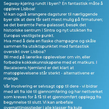
Segway-kjøring rundt i byen? En fantastisk måte å
oppleve Lisboa!
Vi kan også arrangere dagsturer til nærliggende
byer slik at dere får sett mest mulig på firmaturen;
se det berømte Pena-palasset, besøk det
historiske sentrum i Sintra og nyt utsikten fra
Europas vestligste punkt.
Hva med å dele en flaske champagne og skåle
sammen fra utsiktspunktet med fantastisk
oversikt over Lisboa?
Bli med på lærerike opplevelser om vin, eller
forbedre kokkekunnskapene med et matkurs. I
Bacalaoens hjemland er det klart at
matopplevelsene står sterkt - alternativene er
mange.
Vår involvering er selvsagt opp til dere - vi bidrar
med alt fra idé til gjennomføring og har nettverket
som kreves for å få til et gjennomført opplegg fra
begynnelse til slutt. Vi kan anbefale
overnattingssteder i alle klasser fra kule