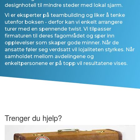
designhotell til mindre steder med lokal sjarm.
Vi er eksperter på teambuilding og liker å tenke
utenfor boksen - derfor kan vi enkelt arrangere
turer med en spennende twist. Vi tilpasser
firmaturen til deres fagområdet og sper inn
opplevelser som skaper gode minner. Når de
ansatte føler seg verdsatt vil lojaliteten styrkes. Når
samholdet mellom avdelingene og
enkeltpersonene er på topp vil resultatene vises.
Trenger du hjelp?