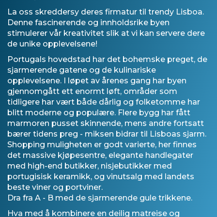
La oss skreddersy deres firmatur til trendy Lisboa.
Denne fascinerende og innholdsrike byen
stimulerer vår kreativitet slik at vi kan servere dere
de unike opplevelsene!
Portugals hovedstad har det bohemske preget, de
sjarmerende gatene og de kulinariske
opplevelsene. I løpet av årenes gang har byen
gjennomgått ett enormt løft, områder som
tidligere har vært både dårlig og folketomme har
blitt moderne og populære. Flere bygg har fått
marmoren pusset skinnende, mens andre fortsatt
bærer tidens preg - miksen bidrar til Lisboas sjarm.
Shopping muligheten er godt varierte, her finnes
det massive kjøpesentre, elegante handlegater
med high-end butikker, nisjebutikker med
portugisisk keramikk, og vinutsalg med landets
beste viner og portviner.
Dra fra A - B med de sjarmerende gule trikkene.
Hva med å kombinere en deilig matreise og